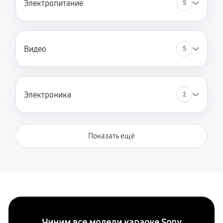
Электропитание
5
Неисправность системы защиты
980 руб
120 минут
Видео
5
Электроника
2
Показать ещё
Чиним все модели караоке Sony