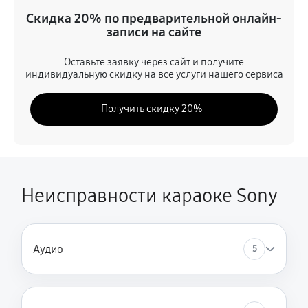
Неисправность платы управления
Скидка 20% по предварительной онлайн-
1300 руб
180 минут
записи на сайте
Неисправность индикаторов
Оставьте заявку через сайт и получите
индивидуальную скидку на все услуги нашего сервиса
330 руб
30 минут
Получить скидку 20%
Неисправность микрофона
330 руб
30 минут
Повреждение дисплея
1300 руб
20 минут
Неисправности караоке Sony
Неисправность системы охлаждения
650 руб
90 минут
Аудио
5
Поломка кнопок управления
330 руб
45 минут