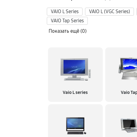
Чистка системы охлаждения
VAIO L Series
VAIO L (VGC Series)
VAIO Tap Series
Замена шнура
Показать ещё (0)
Устранение ошибок
Замена оперативной памяти
Замена разъема питания
Vaio L series
Vaio Ta
Замена звуковой карты
Замена аудиоразъема