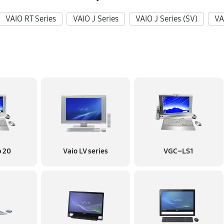
620 руб
VAIO RT Series
VAIO J Series
VAIO J Series (SV)
VA
200 руб
1370 руб
330 руб
460 руб
p 20
Vaio LV series
VGC–LS1
910 руб
460 руб