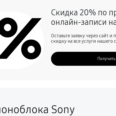
0%
Скидка 20% по п
ящих дорожек
590 руб
онлайн-записи на
260 руб
Оставьте заявку через сайт и
скидку на все услуги нашего 
550 руб
Получить
1370 руб
590 руб
(CD/DVD)
260 руб
моноблока Sony
я
590 руб