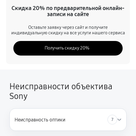
Ремонт электроники
Скидка 20% по предварительной онлайн-
590 руб
60 минут
записи на сайте
Устранение механических повреждений
Оставьте заявку через сайт и получите
индивидуальную скидку на все услуги нашего сервиса
590 руб
60 минут
Получить скидку 20%
Замена переходных шлейфов
780 руб
60 минут
Ремонт узла автофокуса
750 руб
60 минут
Неисправности объектива
Sony
Замена электронной платы
330 руб
60 минут
Замена узла диафрагмы
Неисправность оптики
7
780 руб
60 минут