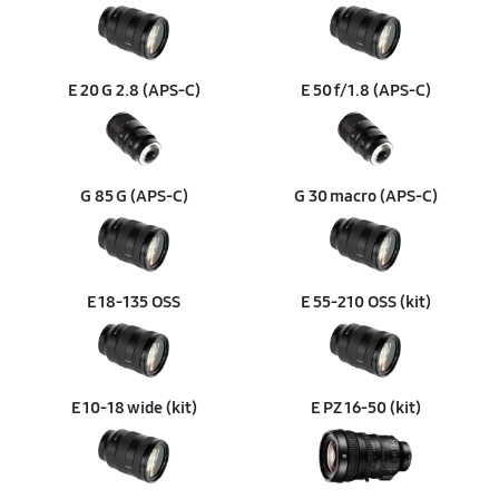
460 руб
60 минут
Замена светофильтра
590 руб
60 минут
E 20 G 2.8 (APS‑C)
E 50 f/1.8 (APS‑C)
G 85 G (APS‑C)
G 30 macro (APS‑C)
E 18‑135 OSS
E 55‑210 OSS (kit)
E 10‑18 wide (kit)
E PZ 16‑50 (kit)