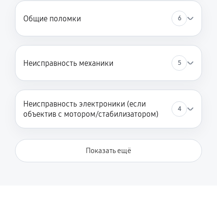
Замена мотора
Общие поломки
6
1170 руб
60 минут
Настройка автофокуса
720 руб
60 минут
Неисправность механики
5
Замена корпуса
260 руб
60 минут
Неисправность электроники (если
4
объектив с мотором/стабилизатором)
Обновление ПО
490 руб
60 минут
Показать ещё
Юстировка
260 руб
60 минут
Чистка от пыли
850 руб
60 минут