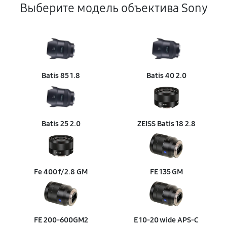
Выберите модель объектива Sony
Восстановление после попадания влаги
980 руб
60 минут
Ремонт диафрагмы
520 руб
60 минут
Batis 85 1.8
Batis 40 2.0
Восстановление узла фокусировки
260 руб
60 минут
Batis 25 2.0
ZEISS Batis 18 2.8
Восстановление переходных шлейфов
850 руб
60 минут
Fe 400 f/2.8 GM
FE 135 GM
Замена направляющих
330 руб
60 минут
Замена передней группы линз
FE 200‑600GM2
E 10‑20 wide APS‑C